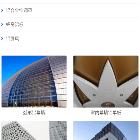
铝合金空调罩
蜂窝铝板
铝屏风
弧形铝幕墙
室内幕墙铝单板