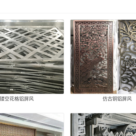
镂空花格铝屏风
仿古铜铝屏风