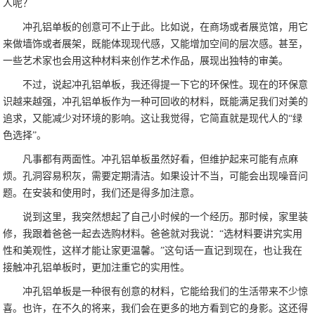
人呢？
冲孔铝单板的创意可不止于此。比如说，在商场或者展览馆，用它
来做墙饰或者展架，既能体现现代感，又能增加空间的层次感。甚至，
一些艺术家也会用这种材料来创作艺术作品，展现出独特的审美。
不过，说起冲孔铝单板，我还得提一下它的环保性。现在的环保意
识越来越强，冲孔铝单板作为一种可回收的材料，既能满足我们对美的
追求，又能减少对环境的影响。这让我觉得，它简直就是现代人的“绿
色选择”。
凡事都有两面性。冲孔铝单板虽然好看，但维护起来可能有点麻
烦。孔洞容易积灰，需要定期清洁。如果设计不当，可能会出现噪音问
题。在安装和使用时，我们还是得多加注意。
说到这里，我突然想起了自己小时候的一个经历。那时候，家里装
修，我跟着爸爸一起去选购材料。爸爸就对我说：“选材料要讲究实用
性和美观性，这样才能让家更温馨。”这句话一直记到现在，也让我在
接触冲孔铝单板时，更加注重它的实用性。
冲孔铝单板是一种很有创意的材料，它能给我们的生活带来不少惊
喜。也许，在不久的将来，我们会在更多的地方看到它的身影。这还得