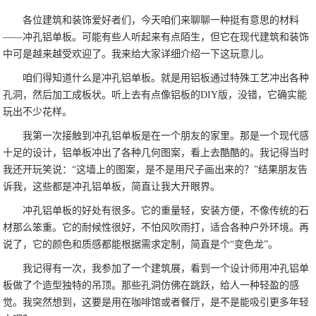
各位建筑和装饰爱好者们，今天咱们来聊聊一种挺有意思的材料
——冲孔铝单板。可能有些人听起来有点陌生，但它在现代建筑和装饰
中可是越来越受欢迎了。我来给大家详细介绍一下这玩意儿。
咱们得知道什么是冲孔铝单板。就是用铝板通过特殊工艺冲出各种
孔洞，然后加工成板状。听上去有点像铝板的DIY版，没错，它确实能
玩出不少花样。
我第一次接触到冲孔铝单板是在一个朋友的家里。那是一个现代感
十足的设计，铝单板冲出了各种几何图案，看上去酷酷的。我记得当时
我还开玩笑说：“这墙上的图案，是不是用尺子画出来的？”结果朋友告
诉我，这些都是冲孔铝单板，简直让我大开眼界。
冲孔铝单板的好处有很多。它的重量轻，安装方便，不像传统的石
材那么笨重。它的耐候性很好，不怕风吹雨打，适合各种户外环境。再
说了，它的颜色和质感都能根据需求定制，简直是个“变色龙”。
我记得有一次，我参加了一个建筑展，看到一个设计师用冲孔铝单
板做了个造型独特的吊顶。那些孔洞仿佛在跳跃，给人一种轻盈的感
觉。我突然想到，这要是用在咖啡馆或者餐厅，是不是能吸引更多年轻