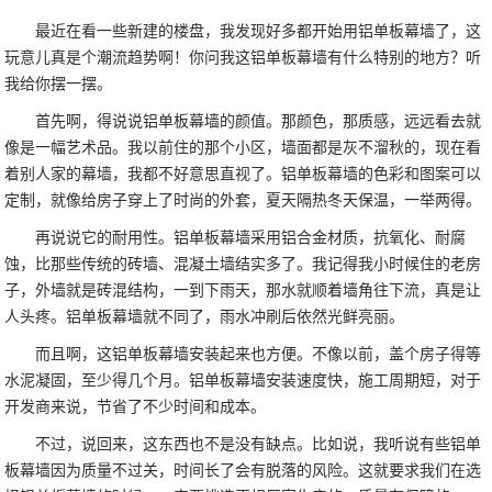
最近在看一些新建的楼盘，我发现好多都开始用铝单板幕墙了，这
玩意儿真是个潮流趋势啊！你问我这铝单板幕墙有什么特别的地方？听
我给你摆一摆。
首先啊，得说说铝单板幕墙的颜值。那颜色，那质感，远远看去就
像是一幅艺术品。我以前住的那个小区，墙面都是灰不溜秋的，现在看
着别人家的幕墙，我都不好意思直视了。铝单板幕墙的色彩和图案可以
定制，就像给房子穿上了时尚的外套，夏天隔热冬天保温，一举两得。
再说说它的耐用性。铝单板幕墙采用铝合金材质，抗氧化、耐腐
蚀，比那些传统的砖墙、混凝土墙结实多了。我记得我小时候住的老房
子，外墙就是砖混结构，一到下雨天，那水就顺着墙角往下流，真是让
人头疼。铝单板幕墙就不同了，雨水冲刷后依然光鲜亮丽。
而且啊，这铝单板幕墙安装起来也方便。不像以前，盖个房子得等
水泥凝固，至少得几个月。铝单板幕墙安装速度快，施工周期短，对于
开发商来说，节省了不少时间和成本。
不过，说回来，这东西也不是没有缺点。比如说，我听说有些铝单
板幕墙因为质量不过关，时间长了会有脱落的风险。这就要求我们在选