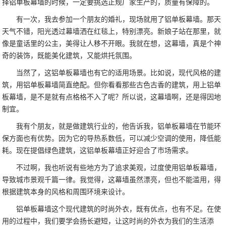
择铝单板幕墙的时候，一定要挑选正规厂家生产的，质量有保障的。
有一次，我去参加一个朋友的婚礼，现场就用了铝单板幕墙。那天
天气不错，阳光透过幕墙洒在红毯上，特别漂亮。新娘子站在那里，就
像是童话里的公主，美得让人移不开眼。我就在想，这幕墙，真是个神
奇的装饰，既能美化建筑，又能烘托氛围。
当然了，这铝单板幕墙也有它的适用场景。比如说，现代风格的建
筑，用铝单板幕墙简直绝配。但你看看那些古色古香的建筑，用上铝单
板幕墙，是不是就有点格格不入了呢？所以说，这幕墙啊，还是得因地
制宜。
我有个朋友，就是做建筑行业的，他告诉我，铝单板幕墙在节能环
保方面也有优势。因为它的导热系数低，可以减少空调的使用，降低能
耗。现在提倡绿色建筑，这铝单板幕墙正好迎合了市场需求。
不过啊，我也听说有些地方为了追求美观，过度使用铝单板幕墙，
导致城市景观千篇一律。我觉得，这幕墙虽然漂亮，但也不能滥用，得
根据建筑本身的风格和周围环境来设计。
铝单板幕墙这个现代建筑的时尚外衣，既有优点，也有不足。在使
用的过程中，我们要学会扬长避短，让这时尚的外衣为我们的生活添