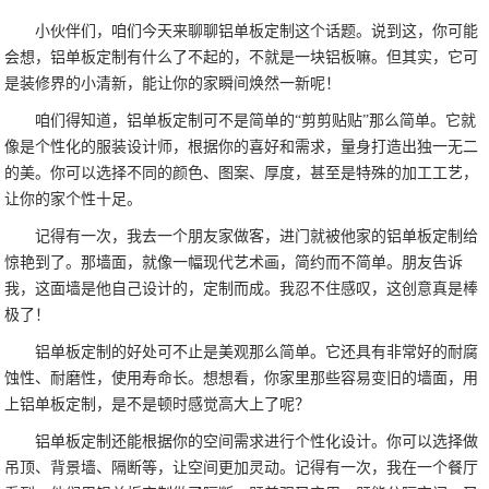
小伙伴们，咱们今天来聊聊铝单板定制这个话题。说到这，你可能
会想，铝单板定制有什么了不起的，不就是一块铝板嘛。但其实，它可
是装修界的小清新，能让你的家瞬间焕然一新呢！
咱们得知道，铝单板定制可不是简单的“剪剪贴贴”那么简单。它就
像是个性化的服装设计师，根据你的喜好和需求，量身打造出独一无二
的美。你可以选择不同的颜色、图案、厚度，甚至是特殊的加工工艺，
让你的家个性十足。
记得有一次，我去一个朋友家做客，进门就被他家的铝单板定制给
惊艳到了。那墙面，就像一幅现代艺术画，简约而不简单。朋友告诉
我，这面墙是他自己设计的，定制而成。我忍不住感叹，这创意真是棒
极了！
铝单板定制的好处可不止是美观那么简单。它还具有非常好的耐腐
蚀性、耐磨性，使用寿命长。想想看，你家里那些容易变旧的墙面，用
上铝单板定制，是不是顿时感觉高大上了呢？
铝单板定制还能根据你的空间需求进行个性化设计。你可以选择做
吊顶、背景墙、隔断等，让空间更加灵动。记得有一次，我在一个餐厅