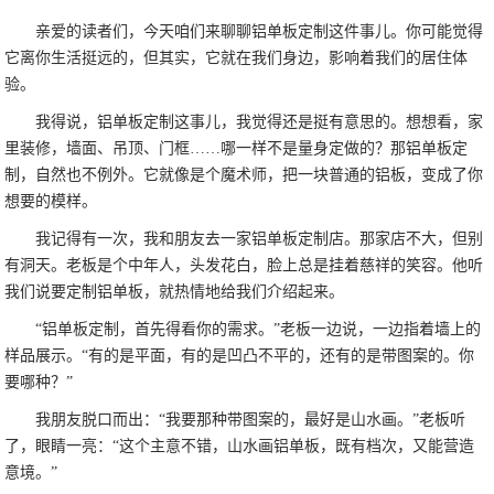
亲爱的读者们，今天咱们来聊聊铝单板定制这件事儿。你可能觉得
它离你生活挺远的，但其实，它就在我们身边，影响着我们的居住体
验。
我得说，铝单板定制这事儿，我觉得还是挺有意思的。想想看，家
里装修，墙面、吊顶、门框……哪一样不是量身定做的？那铝单板定
制，自然也不例外。它就像是个魔术师，把一块普通的铝板，变成了你
想要的模样。
我记得有一次，我和朋友去一家铝单板定制店。那家店不大，但别
有洞天。老板是个中年人，头发花白，脸上总是挂着慈祥的笑容。他听
我们说要定制铝单板，就热情地给我们介绍起来。
“铝单板定制，首先得看你的需求。”老板一边说，一边指着墙上的
样品展示。“有的是平面，有的是凹凸不平的，还有的是带图案的。你
要哪种？”
我朋友脱口而出：“我要那种带图案的，最好是山水画。”老板听
了，眼睛一亮：“这个主意不错，山水画铝单板，既有档次，又能营造
意境。”